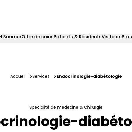
CH Saumur
Offre de soins
Patients & Résidents
Visiteurs
Prof
Accueil
Services
Endocrinologie-diabétologie
Spécialité de médecine & Chirurgie
crinologie-diabéto