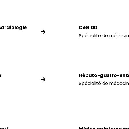
 cardiologie
CeGIDD
Spécialité de médecin
e
Hépato-gastro-enté
Spécialité de médecin
port
Médecine interne ga