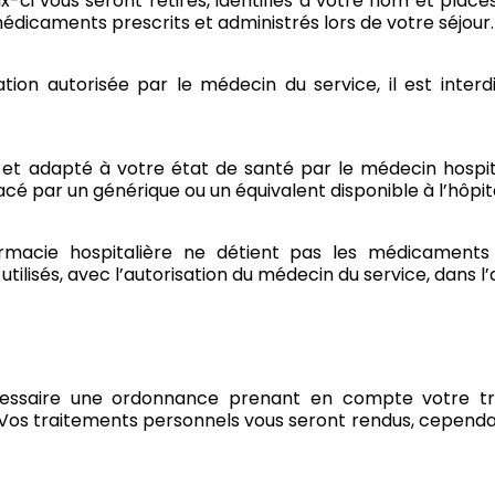
-ci vous seront retirés, identifiés à votre nom et placé
 médicaments prescrits et administrés lors de votre séjour
uation autorisée par le médecin du service, il est int
et adapté à votre état de santé par le médecin hospital
cé par un générique ou un équivalent disponible à l’hôpit
armacie hospitalière ne détient pas les médicaments
ilisés, avec l’autorisation du médecin du service, dans 
écessaire une ordonnance prenant en compte votre tra
 Vos traitements personnels vous seront rendus, cependan