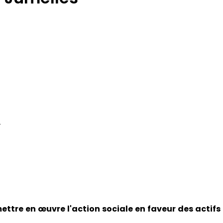
sactivé. Autoriser le dépôt de cookies pour accé
Accepter les cookies
r
ettre en œuvre l'action sociale en faveur des actifs 