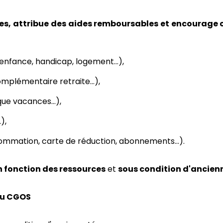
es, attribue des aides remboursables et encourage c
, enfance, handicap, logement…),
 complémentaire retraite…),
que vacances…),
),
sommation, carte de réduction, abonnements…).
n fonction des ressources
et
sous condition d'ancien
 du CGOS