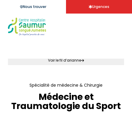
Aller à la
menu de
contenu
panneau
pied
recherche
Nous trouver
Urgences
navigation
principal
d'accessibilité
de
page
Accueil - Centre hospitalier Saumur
Voir le fil d’arianne
Accueil
Services
Spécialité de médecine & Chirurgie
Médecine et
Traumatologie du Sport