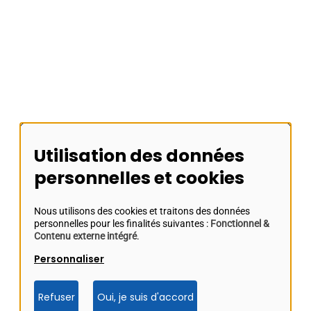
Faire un don
Urgences
Plan du site
Utilisation des données
personnelles et cookies
Nous utilisons des cookies et traitons des données
Plan du site
personnelles pour les finalités suivantes :
Fonctionnel &
Politique de confidentialité
Contenu externe intégré
.
Mentions légales et crédits
Personnaliser
Gestion des cookies
Accessibilité
Refuser
Oui, je suis d'accord