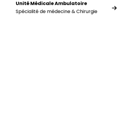
Unité Médicale Ambulatoire
Spécialité de médecine & Chirurgie
Pied de page
Contactez-nous
Centre Hospitalier Saumur Longué