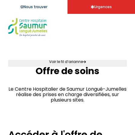
Aller à la
menu de
contenu
panneau
pied
recherche
Nous trouver
Urgences
navigation
principal
d'accessibilité
de
page
Accueil - Centre hospitalier Saumur
Voir le fil d’arianne
Offre de soins
Accueil
Le Centre Hospitalier de Saumur Longué-Jumelles
réalise des prises en charge diversifiées, sur
plusieurs sites.
Accéder à l'offre de