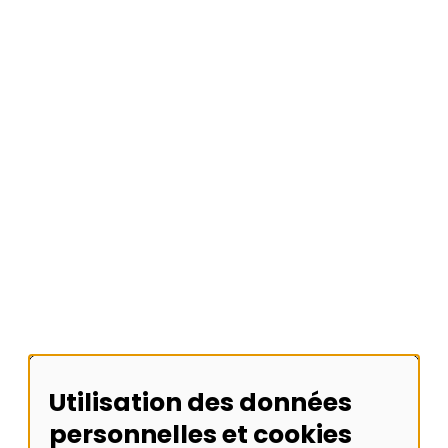
Étudiants
Accessibilité
Accessibilité
Nous trouver
Nous contacter
Faire un don
Urgences
Plan du site
Utilisation des données
personnelles et cookies