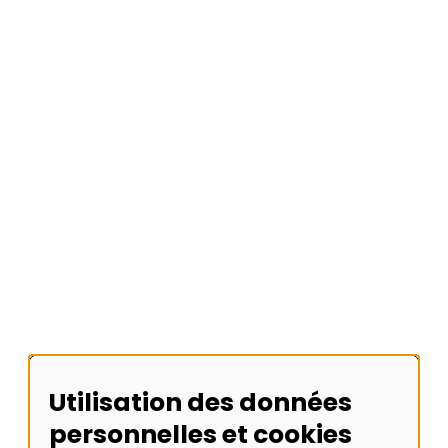
Étudiants
Accessibilité
Accessibilité
Nous trouver
Nous contacter
Faire un don
Urgences
Plan du site
Utilisation des données
personnelles et cookies